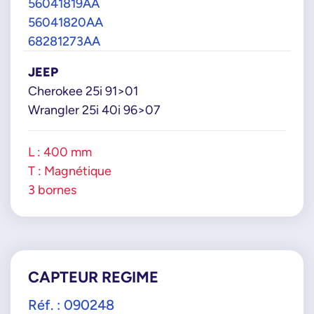
56041819AA
56041820AA
68281273AA
JEEP
Cherokee 25i 91>01
Wrangler 25i 40i 96>07
L : 400 mm
T : Magnétique
3 bornes
CAPTEUR REGIME
Réf. : 090248