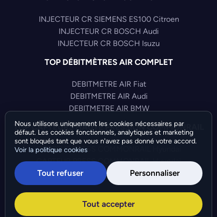
INJECTEUR CR SIEMENS ES100 Citroen
INJECTEUR CR BOSCH Audi
INJECTEUR CR BOSCH Isuzu
TOP DÉBITMÈTRES AIR COMPLET
DEBITMETRE AIR Fiat
DEBITMETRE AIR Audi
DEBITMETRE AIR BMW
Nous utilisons uniquement les cookies nécessaires par
TOP CAPTEURS HAUTE PRESSION COMMONRAIL
défaut. Les cookies fonctionnels, analytiques et marketing
sont bloqués tant que vous n'avez pas donné votre accord.
CAPTEUR PRESS COMMONRAIL Hyundai
Voir la politique cookies
CAPTEUR PRESS COMMONRAIL Hyundai
Tout refuser
Personnaliser
CAPTEUR PRESS COMMONRAIL Fiat
©Bresch SAS - Copyright 2026 - Tous droits réservés -
Tout accepter
Préférences de cookies
-
Gérer mes cookies