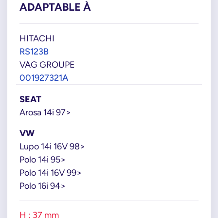
ADAPTABLE À
HITACHI
RS123B
VAG GROUPE
001927321A
SEAT
Arosa 14i 97>
VW
Lupo 14i 16V 98>
Polo 14i 95>
Polo 14i 16V 99>
Polo 16i 94>
H : 37 mm