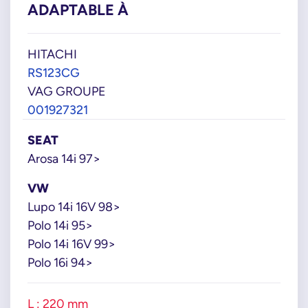
ADAPTABLE À
HITACHI
RS123CG
VAG GROUPE
001927321
SEAT
Arosa 14i 97>
VW
Lupo 14i 16V 98>
Polo 14i 95>
Polo 14i 16V 99>
Polo 16i 94>
L : 220 mm