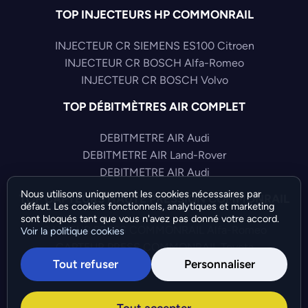
TOP INJECTEURS HP COMMONRAIL
INJECTEUR CR SIEMENS ES100 Citroen
INJECTEUR CR BOSCH Alfa-Romeo
INJECTEUR CR BOSCH Volvo
TOP DÉBITMÈTRES AIR COMPLET
DEBITMETRE AIR Audi
DEBITMETRE AIR Land-Rover
DEBITMETRE AIR Audi
Nous utilisons uniquement les cookies nécessaires par
TOP CAPTEURS HAUTE PRESSION COMMONRAIL
défaut. Les cookies fonctionnels, analytiques et marketing
sont bloqués tant que vous n'avez pas donné votre accord.
CAPTEUR PRESS COMMONRAIL Alfa-Romeo
Voir la politique cookies
CAPTEUR PRESS COMMONRAIL Toyota
Tout refuser
Personnaliser
CAPTEUR PRESS COMMONRAIL Citroen
©Bresch SAS - Copyright 2026 - Tous droits réservés -