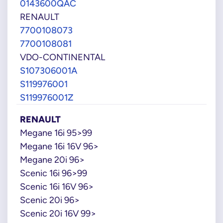
0143600QAC
RENAULT
7700108073
7700108081
VDO-CONTINENTAL
S107306001A
S119976001
S119976001Z
RENAULT
Megane 16i 95>99
Megane 16i 16V 96>
Megane 20i 96>
Scenic 16i 96>99
Scenic 16i 16V 96>
Scenic 20i 96>
Scenic 20i 16V 99>