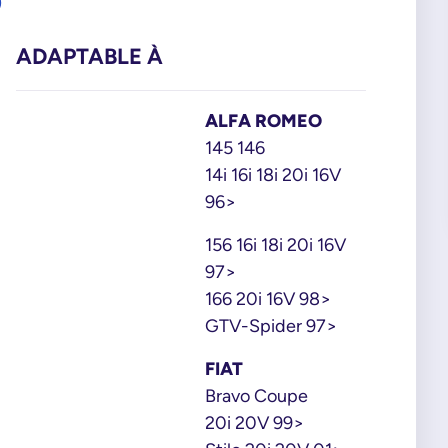
0
ADAPTABLE À
ALFA ROMEO
145 146
14i 16i 18i 20i 16V
96>
156 16i 18i 20i 16V
97>
166 20i 16V 98>
GTV-Spider 97>
FIAT
Bravo Coupe
20i 20V 99>