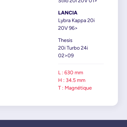
Stilo 20i 20V 01>
LANCIA
Lybra Kappa 20i
20V 96>
Thesis
20i Turbo 24i
02>09
L : 630 mm
H : 34.5 mm
T : Magnétique