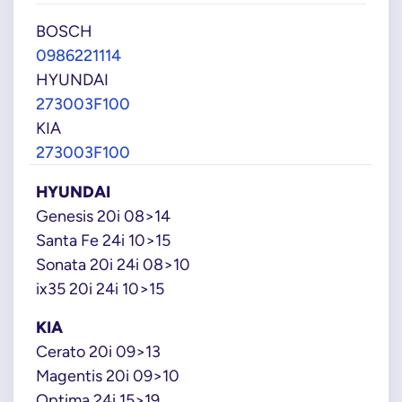
BOSCH
0986221114
HYUNDAI
273003F100
KIA
273003F100
HYUNDAI
Genesis 20i 08>14
Santa Fe 24i 10>15
Sonata 20i 24i 08>10
ix35 20i 24i 10>15
KIA
Cerato 20i 09>13
Magentis 20i 09>10
Optima 24i 15>19