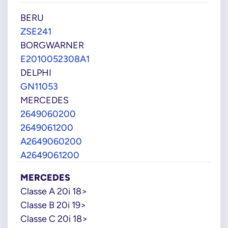
BERU
ZSE241
BORGWARNER
E2010052308A1
DELPHI
GN11053
MERCEDES
2649060200
2649061200
A2649060200
A2649061200
MERCEDES
Classe A 20i 18>
Classe B 20i 19>
Classe C 20i 18>