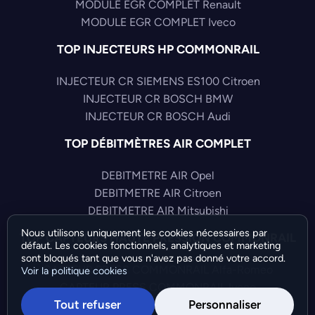
MODULE EGR COMPLET Renault
MODULE EGR COMPLET Iveco
TOP INJECTEURS HP COMMONRAIL
INJECTEUR CR SIEMENS ES100 Citroen
INJECTEUR CR BOSCH BMW
INJECTEUR CR BOSCH Audi
TOP DÉBITMÈTRES AIR COMPLET
DEBITMETRE AIR Opel
DEBITMETRE AIR Citroen
DEBITMETRE AIR Mitsubishi
Nous utilisons uniquement les cookies nécessaires par
TOP CAPTEURS HAUTE PRESSION COMMONRAIL
défaut. Les cookies fonctionnels, analytiques et marketing
sont bloqués tant que vous n'avez pas donné votre accord.
CAPTEUR PRESS COMMONRAIL Alfa-Romeo
Voir la politique cookies
CAPTEUR PRESS COMMONRAIL Iveco
Tout refuser
Personnaliser
CAPTEUR PRESS COMMONRAIL Audi