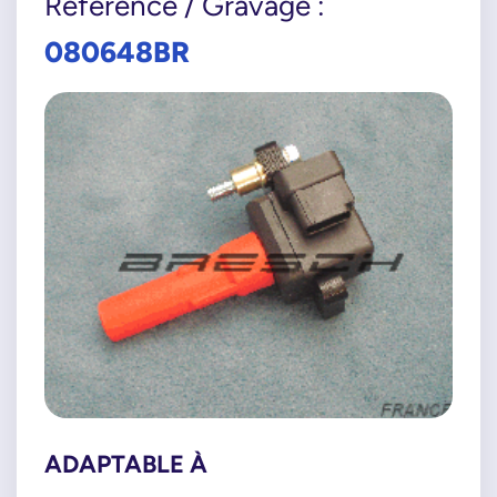
Référence / Gravage :
080648BR
ADAPTABLE À