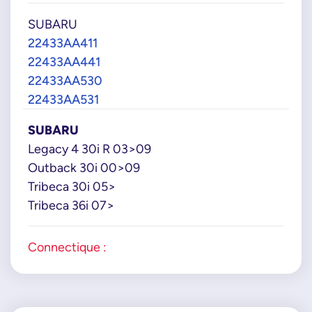
SUBARU
22433AA411
22433AA441
22433AA530
22433AA531
SUBARU
Legacy 4 30i R 03>09
Outback 30i 00>09
Tribeca 30i 05>
Tribeca 36i 07>
Connectique :