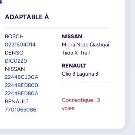
4
ADAPTABLE À
BOSCH
NISSAN
0221604014
Micra Note Qashqai
DENSO
Tiida X-Trail
DIC0220
RENAULT
NISSAN
Clio 3 Laguna 3
22448CJ00A
22448ED800
22448ED80A
Connectique : 3
RENAULT
voies
7701065086