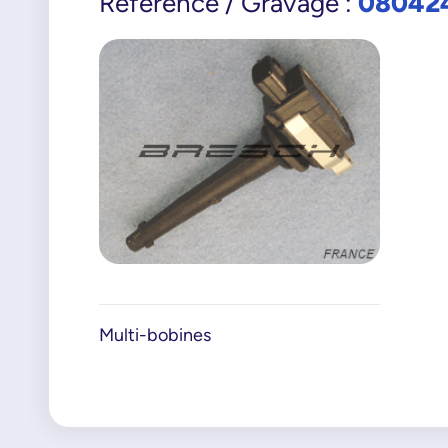
08042
Référence / Gravage :
Multi-bobines