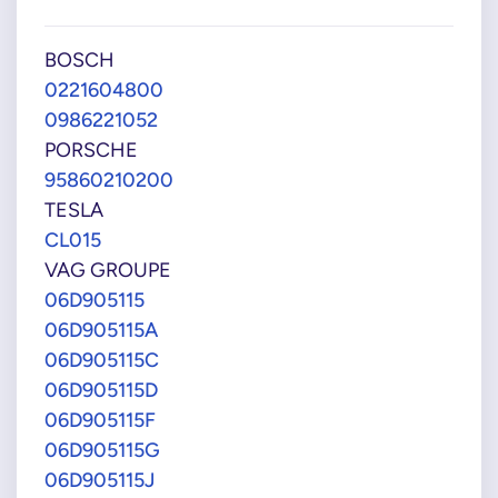
BOSCH
0221604800
0986221052
PORSCHE
95860210200
TESLA
CL015
VAG GROUPE
06D905115
06D905115A
06D905115C
06D905115D
06D905115F
06D905115G
06D905115J