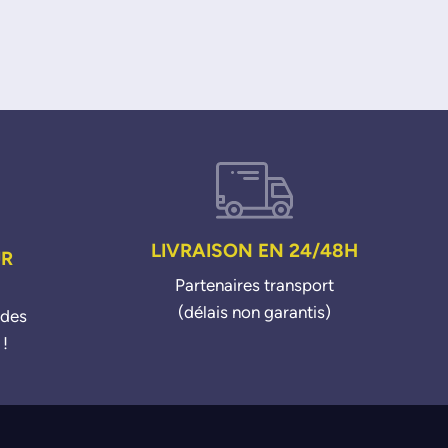
LIVRAISON EN 24/48H
UR
Partenaires transport
(délais non garantis)
ndes
 !