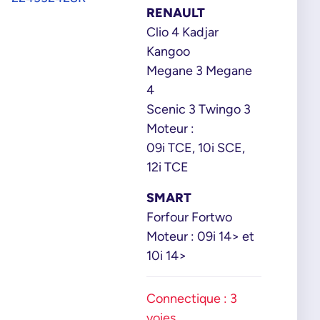
RENAULT
Clio 4 Kadjar
Kangoo
Megane 3 Megane
4
Scenic 3 Twingo 3
Moteur :
09i TCE, 10i SCE,
12i TCE
SMART
Forfour Fortwo
Moteur : 09i 14> et
10i 14>
Connectique : 3
voies