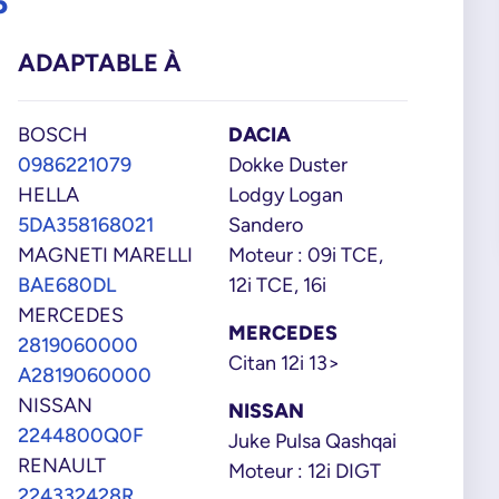
6
ADAPTABLE À
BOSCH
DACIA
0986221079
Dokke Duster
HELLA
Lodgy Logan
5DA358168021
Sandero
MAGNETI MARELLI
Moteur : 09i TCE,
BAE680DL
12i TCE, 16i
MERCEDES
MERCEDES
2819060000
Citan 12i 13>
A2819060000
NISSAN
NISSAN
2244800Q0F
Juke Pulsa Qashqai
RENAULT
Moteur : 12i DIGT
224332428R