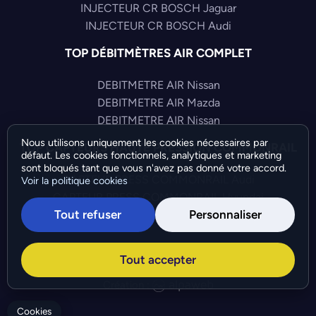
INJECTEUR CR BOSCH Jaguar
INJECTEUR CR BOSCH Audi
TOP DÉBITMÈTRES AIR COMPLET
DEBITMETRE AIR Nissan
DEBITMETRE AIR Mazda
DEBITMETRE AIR Nissan
Nous utilisons uniquement les cookies nécessaires par
TOP CAPTEURS HAUTE PRESSION COMMONRAIL
défaut. Les cookies fonctionnels, analytiques et marketing
sont bloqués tant que vous n'avez pas donné votre accord.
CAPTEUR PRESS COMMONRAIL Audi
Voir la politique cookies
CAPTEUR PRESS COMMONRAIL Hyundai
Tout refuser
Personnaliser
CAPTEUR PRESS COMMONRAIL Volkswagen
©Bresch SAS - Copyright 2026 - Tous droits réservés -
Tout accepter
Préférences de cookies
-
Gérer mes cookies
Création :
Cookies