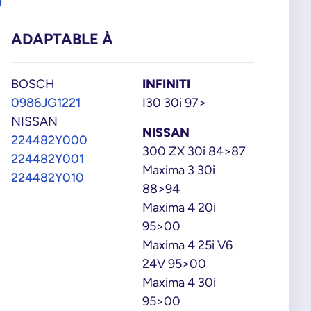
0
ADAPTABLE À
BOSCH
INFINITI
0986JG1221
I30 30i 97>
NISSAN
NISSAN
224482Y000
300 ZX 30i 84>87
224482Y001
Maxima 3 30i
224482Y010
88>94
Maxima 4 20i
95>00
Maxima 4 25i V6
24V 95>00
Maxima 4 30i
95>00