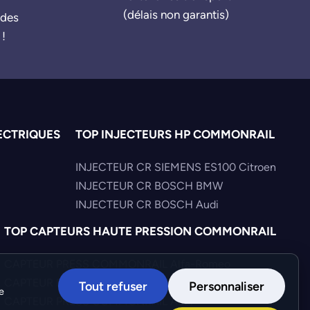
(délais non garantis)
ndes
 !
ECTRIQUES
TOP INJECTEURS HP COMMONRAIL
INJECTEUR CR SIEMENS ES100 Citroen
INJECTEUR CR BOSCH BMW
INJECTEUR CR BOSCH Audi
TOP CAPTEURS HAUTE PRESSION COMMONRAIL
CAPTEUR PRESS COMMONRAIL Alfa-Romeo
CAPTEUR PRESS COMMONRAIL Iveco
Tout refuser
Personnaliser
e
CAPTEUR PRESS COMMONRAIL Audi