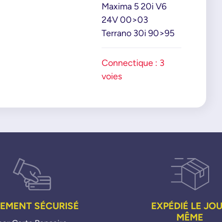
Maxima 5 20i V6
24V 00>03
Terrano 30i 90>95
Connectique : 3
voies
IEMENT SÉCURISÉ
EXPÉDIÉ LE JO
MÊME