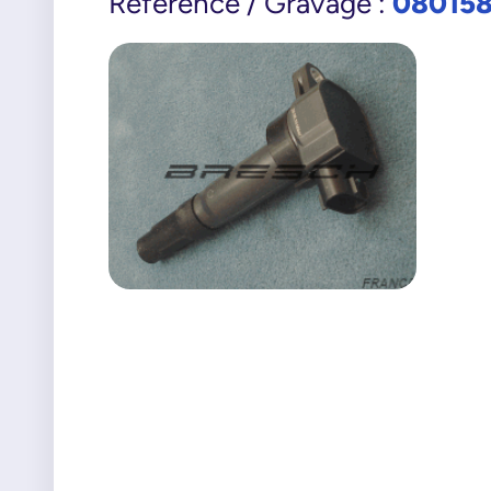
08015
Référence / Gravage :