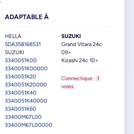
8
ADAPTABLE À
HELLA
SUZUKI
5DA358168531
Grand Vitara 24c
SUZUKI
09>
3340051K00
Kizashi 24c 10>
3340051K00000
3340051K20
Connectique : 3
3340051K20000
voies
3340051K40
3340051K40000
3340051K60
33400M67L00
33400M67L00000