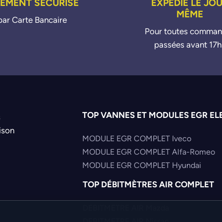
IEMENT SÉCURISÉ
EXPÉDIÉ LE JO
MÊME
par Carte Bancaire
Pour toutes comma
passées avant 17h
TOP VANNES ET MODULES EGR EL
s
ison
MODULE EGR COMPLET Iveco
MODULE EGR COMPLET Alfa-Romeo
MODULE EGR COMPLET Hyundai
TOP DÉBITMÈTRES AIR COMPLET
DEBITMETRE AIR Mazda
DEBITMETRE AIR Nissan