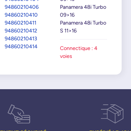
94860210406
Panamera 48i Turbo
94860210410
09>16
94860210411
Panamera 48i Turbo
94860210412
S 11>16
94860210413
94860210414
Connectique : 4
voies