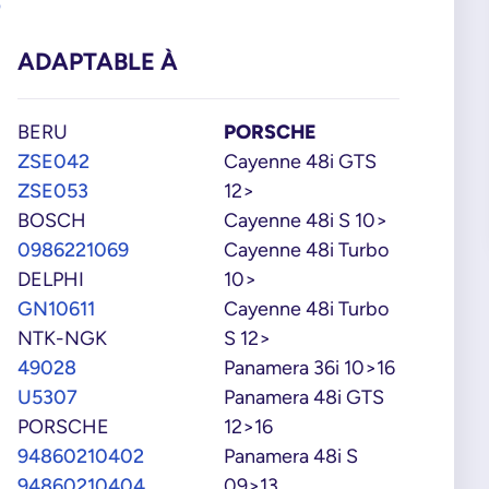
5
ADAPTABLE À
BERU
PORSCHE
ZSE042
Cayenne 48i GTS
ZSE053
12>
BOSCH
Cayenne 48i S 10>
0986221069
Cayenne 48i Turbo
DELPHI
10>
GN10611
Cayenne 48i Turbo
NTK-NGK
S 12>
49028
Panamera 36i 10>16
U5307
Panamera 48i GTS
PORSCHE
12>16
94860210402
Panamera 48i S
94860210404
09>13