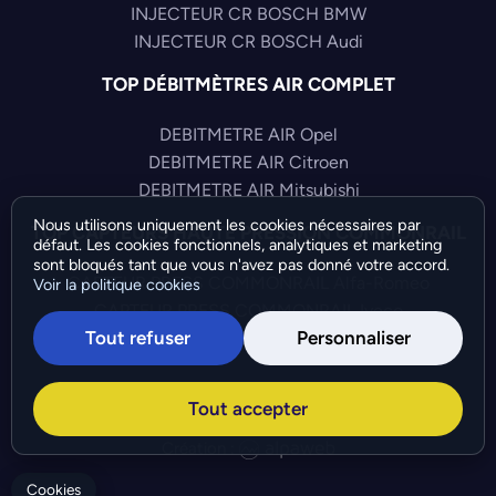
INJECTEUR CR BOSCH BMW
INJECTEUR CR BOSCH Audi
TOP DÉBITMÈTRES AIR COMPLET
DEBITMETRE AIR Opel
DEBITMETRE AIR Citroen
DEBITMETRE AIR Mitsubishi
Nous utilisons uniquement les cookies nécessaires par
TOP CAPTEURS HAUTE PRESSION COMMONRAIL
défaut. Les cookies fonctionnels, analytiques et marketing
sont bloqués tant que vous n'avez pas donné votre accord.
CAPTEUR PRESS COMMONRAIL Alfa-Romeo
Voir la politique cookies
CAPTEUR PRESS COMMONRAIL Iveco
Tout refuser
Personnaliser
CAPTEUR PRESS COMMONRAIL Audi
©Bresch SAS - Copyright 2026 - Tous droits réservés -
Tout accepter
Préférences de cookies
-
Gérer mes cookies
Création :
Cookies