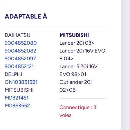
5
ADAPTABLE À
DAIHATSU
MITSUBISHI
9004852080
Lancer 20i 03>
9004852082
Lancer 20i 16V EVO
9004852097
8 04>
9004852121
Lancer 5 20i 16V
DELPHI
EVO 98>01
GN1038515B1
Outlander 20i
MITSUBISHI
02>06
MD321461
MD363552
Connectique : 3
voies