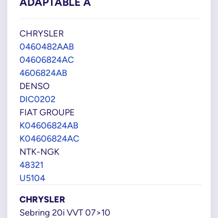
ADAPTABLE À
CHRYSLER
0460482AAB
04606824AC
4606824AB
DENSO
DIC0202
FIAT GROUPE
K04606824AB
K04606824AC
NTK-NGK
48321
U5104
CHRYSLER
Sebring 20i VVT 07>10