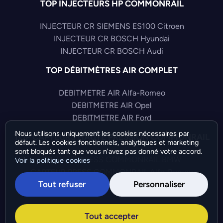
TOP INJECTEURS HP COMMONRAIL
INJECTEUR CR SIEMENS ES100 Citroen
INJECTEUR CR BOSCH Hyundai
INJECTEUR CR BOSCH Audi
TOP DÉBITMÈTRES AIR COMPLET
DEBITMETRE AIR Alfa-Romeo
DEBITMETRE AIR Opel
DEBITMETRE AIR Ford
Nous utilisons uniquement les cookies nécessaires par
TOP CAPTEURS HAUTE PRESSION COMMONRAIL
défaut. Les cookies fonctionnels, analytiques et marketing
sont bloqués tant que vous n'avez pas donné votre accord.
CAPTEUR PRESS COMMONRAIL BMW
Voir la politique cookies
CAPTEUR PRESS COMMONRAIL Alfa-Romeo
Tout refuser
Personnaliser
CAPTEUR PRESS COMMONRAIL Nissan
©Bresch SAS - Copyright 2026 - Tous droits réservés -
Tout accepter
Préférences de cookies
-
Gérer mes cookies