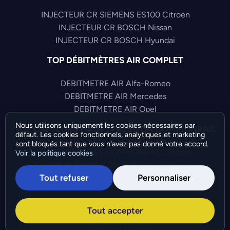
INJECTEUR CR SIEMENS ES100 Citroen
INJECTEUR CR BOSCH Nissan
INJECTEUR CR BOSCH Hyundai
TOP DÉBITMÈTRES AIR COMPLET
DEBITMETRE AIR Alfa-Romeo
DEBITMETRE AIR Mercedes
DEBITMETRE AIR Opel
Nous utilisons uniquement les cookies nécessaires par
TOP CAPTEURS HAUTE PRESSION COMMONRAIL
défaut. Les cookies fonctionnels, analytiques et marketing
sont bloqués tant que vous n'avez pas donné votre accord.
CAPTEUR PRESS COMMONRAIL Citroen
Voir la politique cookies
CAPTEUR PRESS COMMONRAIL Mercedes
Tout refuser
Personnaliser
CAPTEUR PRESS COMMONRAIL Fiat
©Bresch SAS - Copyright 2026 - Tous droits réservés -
Tout accepter
Préférences de cookies
-
Gérer mes cookies
Création :