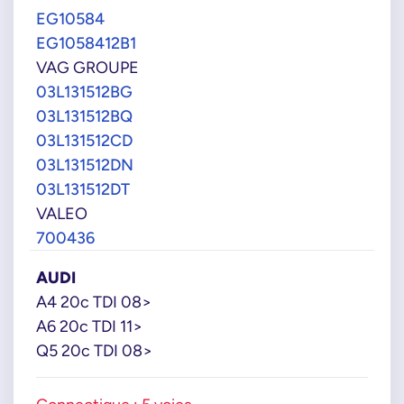
EG10584
EG1058412B1
VAG GROUPE
03L131512BG
03L131512BQ
03L131512CD
03L131512DN
03L131512DT
VALEO
700436
AUDI
A4 20c TDI 08>
A6 20c TDI 11>
Q5 20c TDI 08>