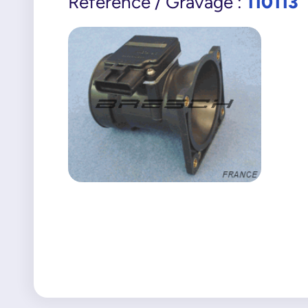
110113
Référence / Gravage :