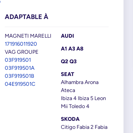
5
ADAPTABLE À
MAGNETI MARELLI
AUDI
171916011920
A1 A3 A8
VAG GROUPE
03F919501
Q2 Q3
03F919501A
SEAT
03F919501B
Alhambra Arona
04E919501C
Ateca
Ibiza 4 Ibiza 5 Leon
Mii Toledo 4
SKODA
Citigo Fabia 2 Fabia