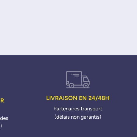
LIVRAISON EN 24/48H
UR
Partenaires transport
(délais non garantis)
ndes
 !