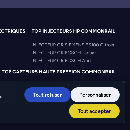
ECTRIQUES
TOP INJECTEURS HP COMMONRAIL
INJECTEUR CR SIEMENS ES100 Citroen
INJECTEUR CR BOSCH Jaguar
INJECTEUR CR BOSCH Audi
TOP CAPTEURS HAUTE PRESSION COMMONRAIL
CAPTEUR PRESS COMMONRAIL Audi
CAPTEUR PRESS COMMONRAIL Hyundai
Tout refuser
Personnaliser
e
CAPTEUR PRESS COMMONRAIL Volkswagen
Tout accepter
Création :