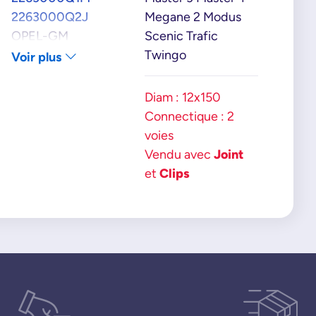
2263000Q2J
Megane 2 Modus
OPEL-GM
Scenic Trafic
93198034
Twingo
Voir plus
OPEL
4431529
Diam : 12x150
4433120
Connectique : 2
RENAULT
voies
7700110664
Vendu avec
Joint
8200385782
et
Clips
8200421597
8200650777
SUZUKI
1365067JG0
1365067JG0000