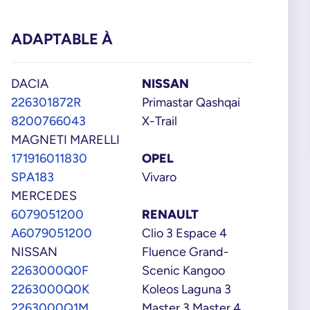
7
ADAPTABLE À
DACIA
NISSAN
226301872R
Primastar Qashqai
8200766043
X-Trail
MAGNETI MARELLI
171916011830
OPEL
SPA183
Vivaro
MERCEDES
6079051200
RENAULT
A6079051200
Clio 3 Espace 4
NISSAN
Fluence Grand-
2263000Q0F
Scenic Kangoo
2263000Q0K
Koleos Laguna 3
2263000Q1M
Master 3 Master 4