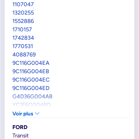
1107047
1320255
1552886
1710157
1742834
1770531
4088769
9C116G004EA
9C116G004EB
9C116G004EC
9C116G004ED
G4D36G004AB
YC1F6G004BD
YC1F6G004BE
Voir plus
JAGUAR
FORD
JDE40239
Transit
LAND_ROVER