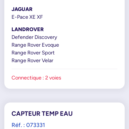
LR004378
JAGUAR
LR010534
E-Pace XE XF
LR031923
LANDROVER
LR039220
Defender Discovery
LR115083
Range Rover Evoque
Range Rover Sport
Range Rover Velar
Connectique : 2 voies
CAPTEUR TEMP EAU
Réf. : 073331