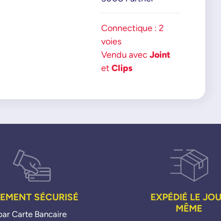
Connectique : 2
voies
Vendu avec
Joint
et
Clips
IEMENT SÉCURISÉ
EXPÉDIÉ LE JO
MÊME
par Carte Bancaire