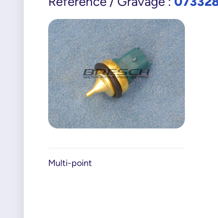
07332
Référence / Gravage :
Multi-point