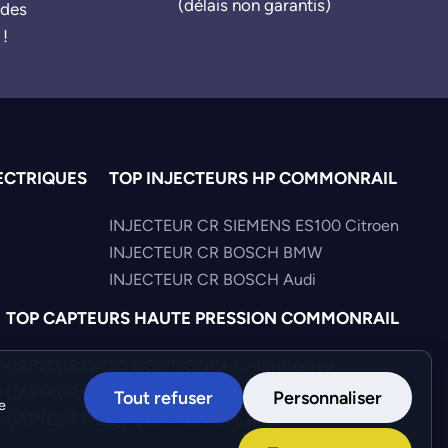
(délais non garantis)
ndes
 !
ECTRIQUES
TOP INJECTEURS HP COMMONRAIL
INJECTEUR CR SIEMENS ES100 Citroen
INJECTEUR CR BOSCH BMW
INJECTEUR CR BOSCH Audi
TOP CAPTEURS HAUTE PRESSION COMMONRAIL
CAPTEUR PRESS COMMONRAIL Alfa-Romeo
CAPTEUR PRESS COMMONRAIL Iveco
Tout refuser
Personnaliser
e
CAPTEUR PRESS COMMONRAIL Audi