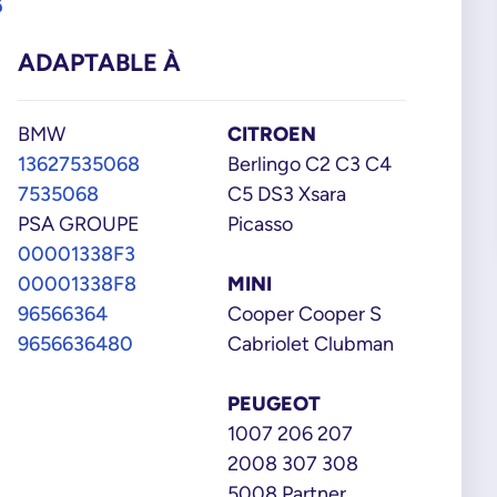
8
ADAPTABLE À
BMW
CITROEN
13627535068
Berlingo C2 C3 C4
7535068
C5 DS3 Xsara
PSA GROUPE
Picasso
00001338F3
00001338F8
MINI
96566364
Cooper Cooper S
9656636480
Cabriolet Clubman
PEUGEOT
1007 206 207
2008 307 308
5008 Partner