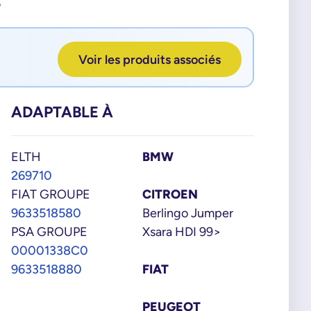
3
Voir les produits associés
ADAPTABLE À
ELTH
BMW
269710
FIAT GROUPE
CITROEN
9633518580
Berlingo Jumper
PSA GROUPE
Xsara HDI 99>
00001338C0
9633518880
FIAT
PEUGEOT