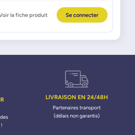
Voir la fiche produit
Se connecter
LIVRAISON EN 24/48H
UR
Partenaires transport
(délais non garantis)
ndes
 !