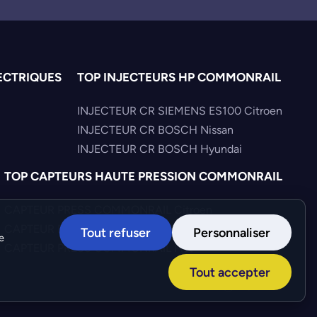
ECTRIQUES
TOP INJECTEURS HP COMMONRAIL
INJECTEUR CR SIEMENS ES100 Citroen
INJECTEUR CR BOSCH Nissan
INJECTEUR CR BOSCH Hyundai
TOP CAPTEURS HAUTE PRESSION COMMONRAIL
CAPTEUR PRESS COMMONRAIL Citroen
CAPTEUR PRESS COMMONRAIL Mercedes
Tout refuser
Personnaliser
e
CAPTEUR PRESS COMMONRAIL Fiat
Tout accepter
Création :