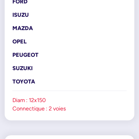
FORD
SUZUKI
ISUZU
1528078E10
1528078E10000
MAZDA
TOYOTA
8945420010
OPEL
8945460010
PEUGEOT
8945460020
SUZUKI
TOYOTA
Diam : 12x150
Connectique : 2 voies