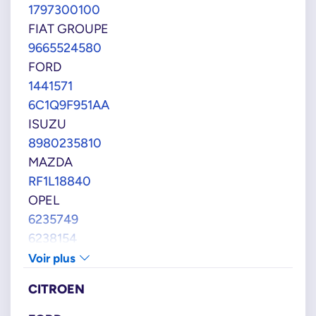
1797300100
FIAT GROUPE
9665524580
FORD
1441571
6C1Q9F951AA
ISUZU
8980235810
MAZDA
RF1L18840
OPEL
6235749
6238154
97216283
Voir plus
98023581
CITROEN
PSA GROUPE
00001920QJ