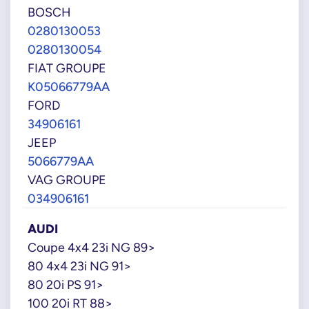
BOSCH
0280130053
0280130054
FIAT GROUPE
K05066779AA
FORD
34906161
JEEP
5066779AA
VAG GROUPE
034906161
AUDI
Coupe 4x4 23i NG 89>
80 4x4 23i NG 91>
80 20i PS 91>
100 20i RT 88>