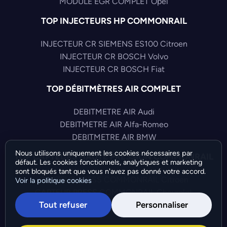
MODULE EGR COMPLET Opel
TOP INJECTEURS HP COMMONRAIL
INJECTEUR CR SIEMENS ES100 Citroen
INJECTEUR CR BOSCH Volvo
INJECTEUR CR BOSCH Fiat
TOP DÉBITMÈTRES AIR COMPLET
DEBITMETRE AIR Audi
DEBITMETRE AIR Alfa-Romeo
DEBITMETRE AIR BMW
Nous utilisons uniquement les cookies nécessaires par
TOP CAPTEURS HAUTE PRESSION COMMONRAIL
défaut. Les cookies fonctionnels, analytiques et marketing
sont bloqués tant que vous n'avez pas donné votre accord.
CAPTEUR PRESS COMMONRAIL Citroen
Voir la politique cookies
CAPTEUR PRESS COMMONRAIL Chevrolet
Tout refuser
Personnaliser
CAPTEUR PRESS COMMONRAIL Citroen