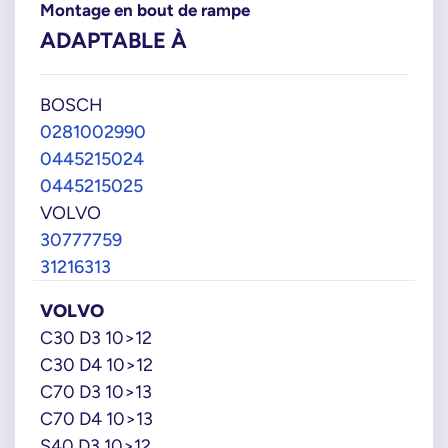
Montage en bout de rampe
ADAPTABLE À
BOSCH
0281002990
0445215024
0445215025
VOLVO
30777759
31216313
VOLVO
C30 D3 10>12
C30 D4 10>12
C70 D3 10>13
C70 D4 10>13
S40 D3 10>12