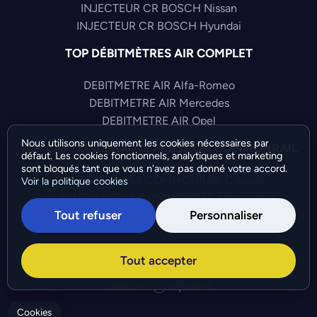
INJECTEUR CR BOSCH Nissan
INJECTEUR CR BOSCH Hyundai
TOP DÉBITMÈTRES AIR COMPLET
DEBITMETRE AIR Alfa-Romeo
DEBITMETRE AIR Mercedes
DEBITMETRE AIR Opel
Nous utilisons uniquement les cookies nécessaires par
TOP CAPTEURS HAUTE PRESSION COMMONRAIL
défaut. Les cookies fonctionnels, analytiques et marketing
sont bloqués tant que vous n'avez pas donné votre accord.
CAPTEUR PRESS COMMONRAIL Citroen
Voir la politique cookies
CAPTEUR PRESS COMMONRAIL Mercedes
Tout refuser
Personnaliser
CAPTEUR PRESS COMMONRAIL Fiat
©Bresch SAS - Copyright 2026 - Tous droits réservés -
Tout accepter
Préférences de cookies
-
Gérer mes cookies
Création :
Cookies