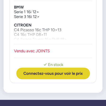
0361T0
BMW
Serie 1 16i 12>
Serie 3 16i 12>
CITROEN
C4 Picasso 16c THP 10>13
C4 16c THP 08>11
C4 Space Tourer 16c THP 18>
C5 Aircross 16c THP 18>
C5 3 16c THP 09>16
Vendu avec JOINTS
DS3 16c THP 10>15
DS4 16c THP 11>15
DS5 16c THP 11>15
En stock
MINI
Connectez-vous pour voir le prix
Cooper S 16c 06>16
John Cooper Works 16c 07>13
Clubman Copper S 16c 07>14
Paceman Cooper S 16c 09>16
PEUGEOT
207 16c RC