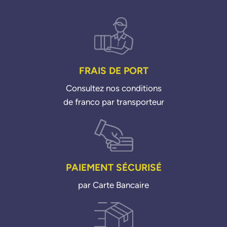
208 16c GTI THP 12>19
3008 16c THP 09>16
308 CC 16c THP 09>14
308.1 16c THP 07>14
308.2 16c THP-GTI 14>21
5008.2 16c THP 16>
508.1 16c THP 10>18
FRAIS DE PORT
508.2 16c THP 18>
RCZ 16c THP 10>15
Consultez nos conditions
de franco par transporteur
PAIEMENT SÉCURISÉ
par Carte Bancaire