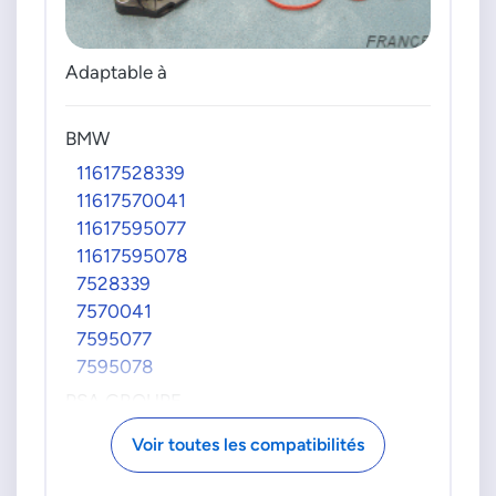
Adaptable à
BMW
11617528339
11617570041
11617595077
11617595078
7528339
7570041
7595077
7595078
PSA GROUPE
00000361S2
Voir toutes les compatibilités
00000361T0
0361S2