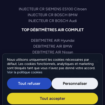
INJECTEUR CR SIEMENS ES100 Citroen
INJECTEUR CR BOSCH BMW
INJECTEUR CR BOSCH Audi
TOP DÉBITMÈTRES AIR COMPLET
DEBITMETRE AIR Hyundai
DEBITMETRE AIR BMW
DEBITMETRE AIR Nissan
Nous utilisons uniquement les cookies nécessaires par
TOP CAPTEURS HAUTE PRESSION COMMONRAIL
défaut. Les cookies fonctionnels, analytiques et marketing
sont bloqués tant que vous n'avez pas donné votre accord.
CAPTEUR PRESS COMMONRAIL Toyota
Voir la politique cookies
CAPTEUR PRESS COMMONRAIL Alfa-Romeo
Tout refuser
Personnaliser
CAPTEUR PRESS COMMONRAIL Citroen
©Bresch SAS - Copyright 2026 - Tous droits réservés -
Tout accepter
Préférences de cookies
-
Gérer mes cookies