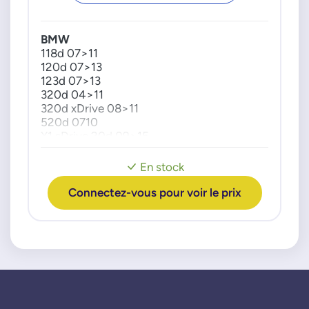
BMW
118d 07>11
120d 07>13
123d 07>13
320d 04>11
320d xDrive 08>11
520d 0710
X1 sDrive 20d 09>15
X1 xDrive 20d 09>12
X1 xDrive 23d 09>15
En stock
X3 xDrive 18d 08>11
X3 xDrive 20d 08>10
Connectez-vous pour voir le prix