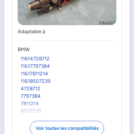
Adaptable à
BMW
11614728712
11617797384
11617811214
11618507239
4728712
7797384
7811214
8507239
Voir toutes les compatibilités