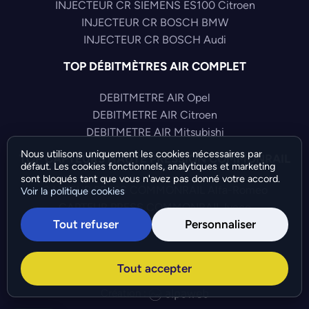
INJECTEUR CR SIEMENS ES100 Citroen
INJECTEUR CR BOSCH BMW
INJECTEUR CR BOSCH Audi
TOP DÉBITMÈTRES AIR COMPLET
DEBITMETRE AIR Opel
DEBITMETRE AIR Citroen
DEBITMETRE AIR Mitsubishi
Nous utilisons uniquement les cookies nécessaires par
TOP CAPTEURS HAUTE PRESSION COMMONRAIL
défaut. Les cookies fonctionnels, analytiques et marketing
sont bloqués tant que vous n'avez pas donné votre accord.
CAPTEUR PRESS COMMONRAIL Alfa-Romeo
Voir la politique cookies
CAPTEUR PRESS COMMONRAIL Iveco
Tout refuser
Personnaliser
CAPTEUR PRESS COMMONRAIL Audi
©Bresch SAS - Copyright 2026 - Tous droits réservés -
Tout accepter
Préférences de cookies
-
Gérer mes cookies
Création :