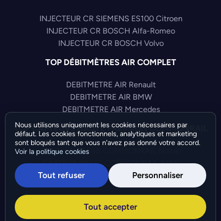
INJECTEUR CR SIEMENS ES100 Citroen
INJECTEUR CR BOSCH Alfa-Romeo
INJECTEUR CR BOSCH Volvo
TOP DÉBITMÈTRES AIR COMPLET
DEBITMETRE AIR Renault
DEBITMETRE AIR BMW
DEBITMETRE AIR Mercedes
Nous utilisons uniquement les cookies nécessaires par
TOP CAPTEURS HAUTE PRESSION COMMONRAIL
défaut. Les cookies fonctionnels, analytiques et marketing
sont bloqués tant que vous n'avez pas donné votre accord.
CAPTEUR PRESS COMMONRAIL Nissan
Voir la politique cookies
CAPTEUR PRESS COMMONRAIL BMW
Tout refuser
Personnaliser
CAPTEUR PRESS COMMONRAIL Hyundai
©Bresch SAS - Copyright 2026 - Tous droits réservés -
Tout accepter
Préférences de cookies
-
Gérer mes cookies