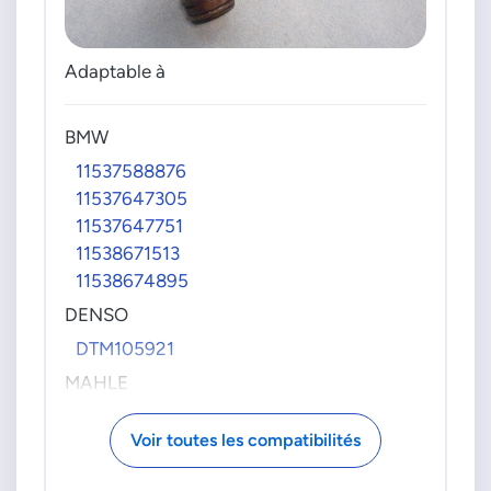
Adaptable à
BMW
11537588876
11537647305
11537647751
11538671513
11538674895
DENSO
DTM105921
MAHLE
TM46105
Voir toutes les compatibilités
VDO-CONTINENTAL
28020042402