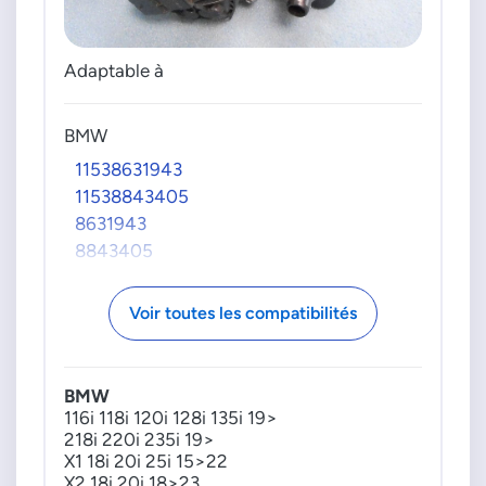
Adaptable à
BMW
11538631943
11538843405
8631943
8843405
Voir toutes les compatibilités
BMW
116i 118i 120i 128i 135i 19>
218i 220i 235i 19>
X1 18i 20i 25i 15>22
X2 18i 20i 18>23