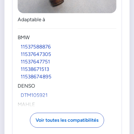
Adaptable à
BMW
11537588876
11537647305
11537647751
11538671513
11538674895
DENSO
DTM105921
MAHLE
TM46105
Voir toutes les compatibilités
VDO-CONTINENTAL
28020042402