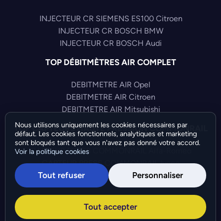
INJECTEUR CR SIEMENS ES100 Citroen
INJECTEUR CR BOSCH BMW
INJECTEUR CR BOSCH Audi
TOP DÉBITMÈTRES AIR COMPLET
DEBITMETRE AIR Opel
DEBITMETRE AIR Citroen
DEBITMETRE AIR Mitsubishi
Nous utilisons uniquement les cookies nécessaires par
TOP CAPTEURS HAUTE PRESSION COMMONRAIL
défaut. Les cookies fonctionnels, analytiques et marketing
sont bloqués tant que vous n'avez pas donné votre accord.
CAPTEUR PRESS COMMONRAIL Alfa-Romeo
Voir la politique cookies
CAPTEUR PRESS COMMONRAIL Iveco
Tout refuser
Personnaliser
CAPTEUR PRESS COMMONRAIL Audi
©Bresch SAS - Copyright 2026 - Tous droits réservés -
Tout accepter
Préférences de cookies
-
Gérer mes cookies