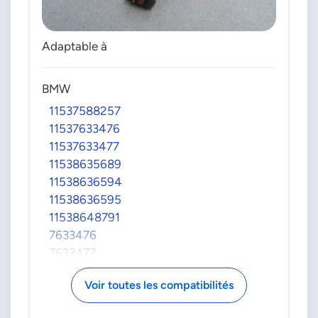
Adaptable à
BMW
11537588257
11537633476
11537633477
11538635689
11538636594
11538636595
11538648791
7633476
7633477
8635689
Voir toutes les compatibilités
DENSO
DTM108822