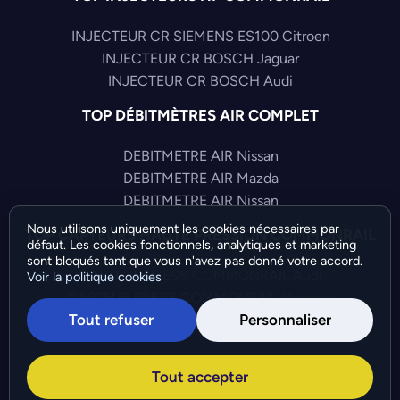
INJECTEUR CR SIEMENS ES100 Citroen
INJECTEUR CR BOSCH Jaguar
INJECTEUR CR BOSCH Audi
TOP DÉBITMÈTRES AIR COMPLET
DEBITMETRE AIR Nissan
DEBITMETRE AIR Mazda
DEBITMETRE AIR Nissan
Nous utilisons uniquement les cookies nécessaires par
TOP CAPTEURS HAUTE PRESSION COMMONRAIL
défaut. Les cookies fonctionnels, analytiques et marketing
sont bloqués tant que vous n'avez pas donné votre accord.
CAPTEUR PRESS COMMONRAIL Audi
Voir la politique cookies
CAPTEUR PRESS COMMONRAIL Hyundai
Tout refuser
Personnaliser
CAPTEUR PRESS COMMONRAIL Volkswagen
©Bresch SAS - Copyright 2026 - Tous droits réservés -
Tout accepter
Préférences de cookies
-
Gérer mes cookies