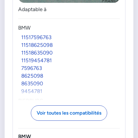
Adaptable à
BMW
11517596763
11518625098
11518635090
11519454781
7596763
8625098
8635090
9454781
PIERBURG
70288131
Voir toutes les compatibilités
702881310
70288144
702881440
BMW