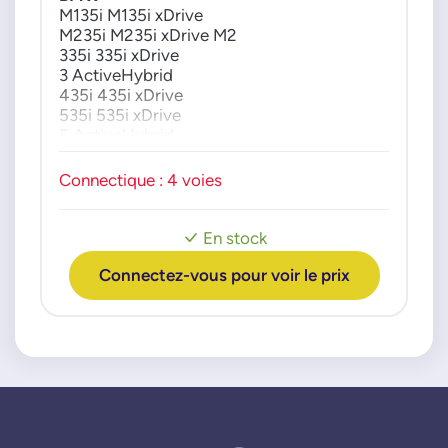
70288145
M135i M135i xDrive
M235i M235i xDrive M2
702881450
335i 335i xDrive
70288146
3 ActiveHybrid
702881460
435i 435i xDrive
70288166
535i 535i xDrive
5 ActiveHybrid
702881660
640i 640i xDrive
X5 xDrive 35i
Connectique : 4 voies
En stock
Connectez-vous pour voir le prix