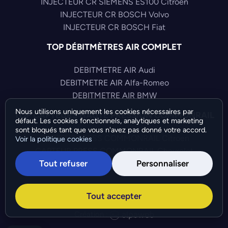
INJECTEUR CR SIEMENS ES100 Citroen
INJECTEUR CR BOSCH Volvo
INJECTEUR CR BOSCH Fiat
TOP DÉBITMÈTRES AIR COMPLET
DEBITMETRE AIR Audi
DEBITMETRE AIR Alfa-Romeo
DEBITMETRE AIR BMW
Nous utilisons uniquement les cookies nécessaires par
TOP CAPTEURS HAUTE PRESSION COMMONRAIL
défaut. Les cookies fonctionnels, analytiques et marketing
sont bloqués tant que vous n'avez pas donné votre accord.
CAPTEUR PRESS COMMONRAIL Citroen
Voir la politique cookies
CAPTEUR PRESS COMMONRAIL Chevrolet
Tout refuser
Personnaliser
CAPTEUR PRESS COMMONRAIL Citroen
©Bresch SAS - Copyright 2026 - Tous droits réservés -
Tout accepter
Préférences de cookies
-
Gérer mes cookies
Création :