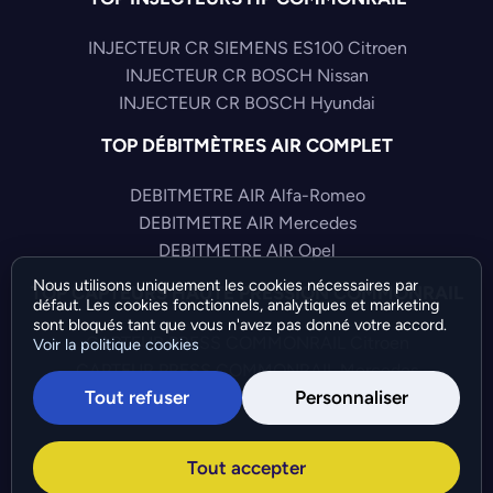
INJECTEUR CR SIEMENS ES100 Citroen
INJECTEUR CR BOSCH Nissan
INJECTEUR CR BOSCH Hyundai
TOP DÉBITMÈTRES AIR COMPLET
DEBITMETRE AIR Alfa-Romeo
DEBITMETRE AIR Mercedes
DEBITMETRE AIR Opel
Nous utilisons uniquement les cookies nécessaires par
TOP CAPTEURS HAUTE PRESSION COMMONRAIL
défaut. Les cookies fonctionnels, analytiques et marketing
sont bloqués tant que vous n'avez pas donné votre accord.
CAPTEUR PRESS COMMONRAIL Citroen
Voir la politique cookies
CAPTEUR PRESS COMMONRAIL Mercedes
Tout refuser
Personnaliser
CAPTEUR PRESS COMMONRAIL Fiat
©Bresch SAS - Copyright 2026 - Tous droits réservés -
Tout accepter
Préférences de cookies
-
Gérer mes cookies