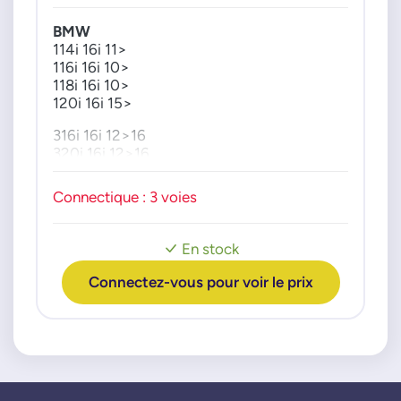
BMW
114i 16i 11>
116i 16i 10>
118i 16i 10>
120i 16i 15>
316i 16i 12>16
320i 16i 12>16
Connectique : 3 voies
En stock
Connectez-vous pour voir le prix