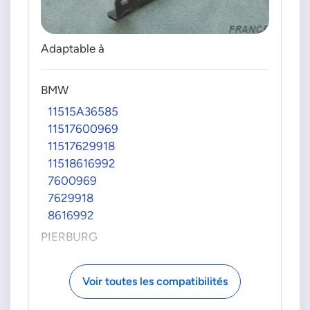
Adaptable à
BMW
11515A36585
11517600969
11517629918
11518616992
7600969
7629918
8616992
PIERBURG
70869200
708692000
Voir toutes les compatibilités