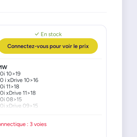
En stock
Connectez-vous pour voir le prix
MW
0i 10>19
0 i xDrive 10>16
0i 11>18
0i xDrive 11>18
0i 08>15
0i xDrive 09>15
 50i xDrive 13>18
 50i xDrive 07>19
nnectique : 3 voies