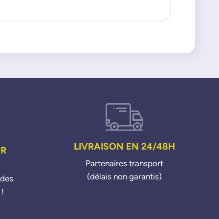
LIVRAISON EN 24/48H
UR
Partenaires transport
(délais non garantis)
ndes
 !