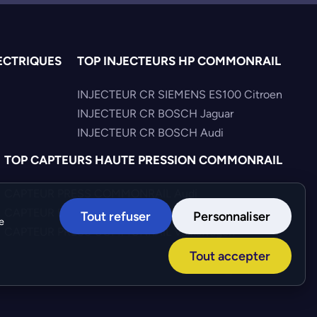
ECTRIQUES
TOP INJECTEURS HP COMMONRAIL
INJECTEUR CR SIEMENS ES100 Citroen
INJECTEUR CR BOSCH Jaguar
INJECTEUR CR BOSCH Audi
TOP CAPTEURS HAUTE PRESSION COMMONRAIL
CAPTEUR PRESS COMMONRAIL Audi
CAPTEUR PRESS COMMONRAIL Hyundai
Tout refuser
Personnaliser
e
CAPTEUR PRESS COMMONRAIL Volkswagen
Tout accepter
Création :