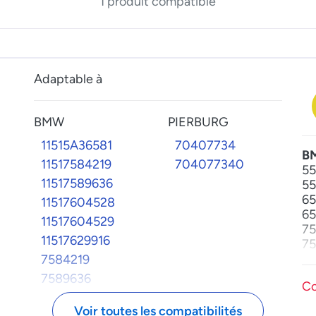
1 produit compatible
Adaptable à
BMW
PIERBURG
11515A36581
70407734
B
11517584219
704077340
55
11517589636
55
65
11517604528
65
11517604529
75
11517629916
75
X5
7584219
X6
7589636
Co
7604528
Voir toutes les compatibilités