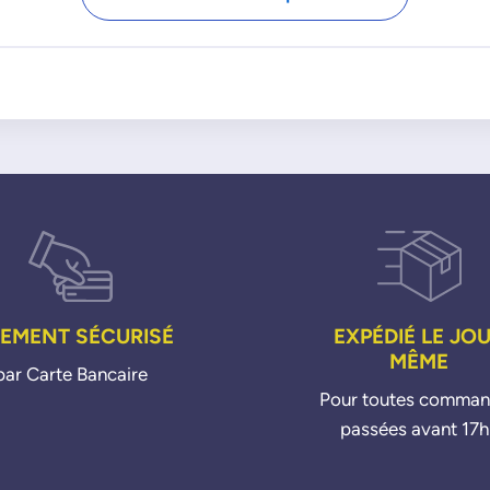
7604529
7629916
IEMENT SÉCURISÉ
EXPÉDIÉ LE JO
MÊME
par Carte Bancaire
Pour toutes comma
passées avant 17h