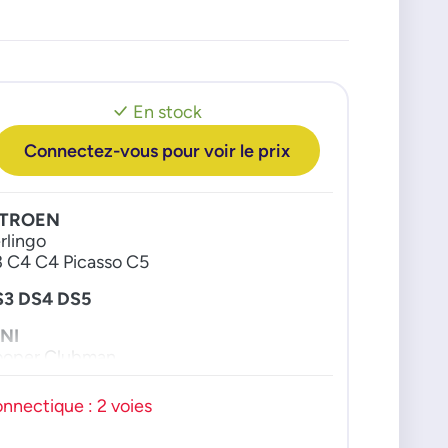
En stock
Connectez-vous pour voir le prix
ITROEN
rlingo
 C4 C4 Picasso C5
S3 DS4 DS5
NI
oper Clubman
EUGEOT
nnectique : 2 voies
008 207 208
008 308