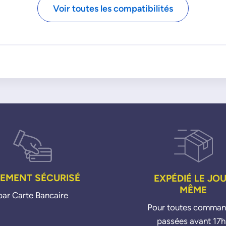
7594010
5
V860164580
Voir toutes les compatibilités
7647238
Pa
7647376
Mo
8601642
8601645
OPEL
3648921
IEMENT SÉCURISÉ
EXPÉDIÉ LE JO
MÊME
par Carte Bancaire
Pour toutes comma
passées avant 17h