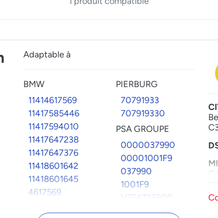
1 produit compatible
n
Adaptable à
BMW
PIERBURG
11414617569
70791933
C
11417585446
707919330
Be
11417594010
C3
PSA GROUPE
11417647238
0000037990
D
11417647376
00001001F9
MI
11418601642
037990
Co
11418601645
1001F9
P
4617569
V764723880
Co
2
7585446
V764737680
3