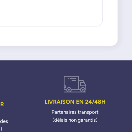
008 508
rtner RCZ
teur : 16i THP
LIVRAISON EN 24/48H
UR
Partenaires transport
(délais non garantis)
ndes
 !