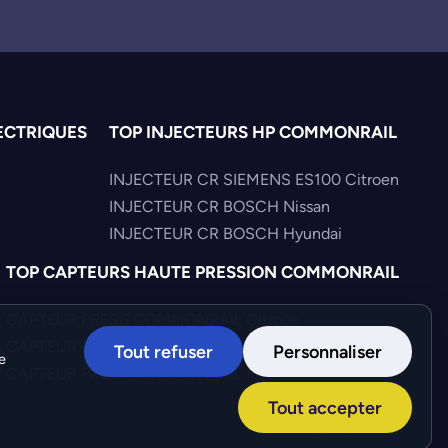
ECTRIQUES
TOP INJECTEURS HP COMMONRAIL
INJECTEUR CR SIEMENS ES100 Citroen
INJECTEUR CR BOSCH Nissan
INJECTEUR CR BOSCH Hyundai
TOP CAPTEURS HAUTE PRESSION COMMONRAIL
CAPTEUR PRESS COMMONRAIL Citroen
CAPTEUR PRESS COMMONRAIL Mercedes
Tout refuser
Personnaliser
e
CAPTEUR PRESS COMMONRAIL Fiat
Tout accepter
Création :