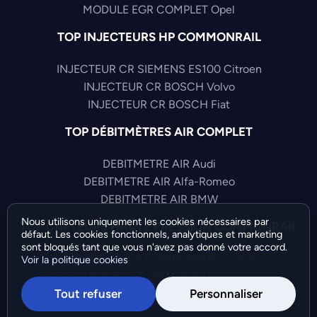
MODULE EGR COMPLET Opel
TOP INJECTEURS HP COMMONRAIL
INJECTEUR CR SIEMENS ES100 Citroen
INJECTEUR CR BOSCH Volvo
INJECTEUR CR BOSCH Fiat
TOP DÉBITMÈTRES AIR COMPLET
DEBITMETRE AIR Audi
DEBITMETRE AIR Alfa-Romeo
DEBITMETRE AIR BMW
Nous utilisons uniquement les cookies nécessaires par
TOP CAPTEURS HAUTE PRESSION COMMONRAIL
défaut. Les cookies fonctionnels, analytiques et marketing
sont bloqués tant que vous n'avez pas donné votre accord.
CAPTEUR PRESS COMMONRAIL Citroen
Voir la politique cookies
CAPTEUR PRESS COMMONRAIL Chevrolet
Tout refuser
Personnaliser
CAPTEUR PRESS COMMONRAIL Citroen