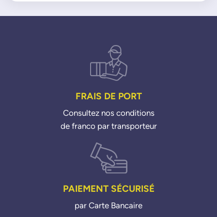
X5 xDrive 50i 10>18
X6 ActiveHybrid 09>11
X6 xDrive 35i 08>19
X6 xDrive 50i 08>19
FRAIS DE PORT
Consultez nos conditions
de franco par transporteur
PAIEMENT SÉCURISÉ
par Carte Bancaire