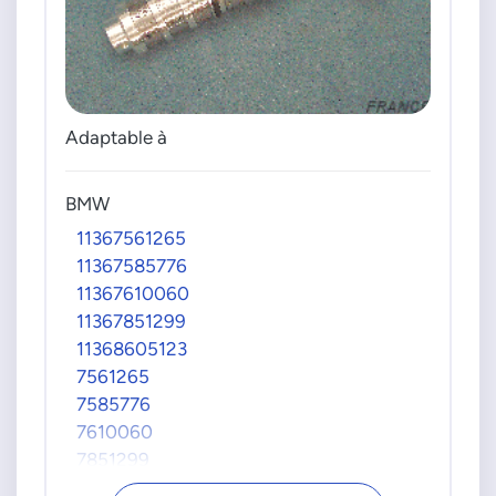
Adaptable à
BMW
11367561265
11367585776
11367610060
11367851299
11368605123
7561265
7585776
7610060
7851299
8605123