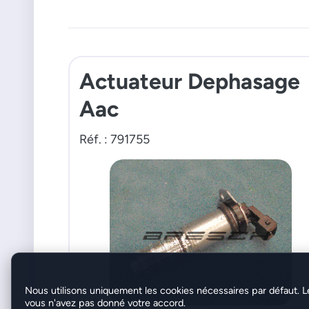
Actuateur Dephasage
Aac
Réf. : 791755
Nous utilisons uniquement les cookies nécessaires par défaut. L
vous n'avez pas donné votre accord.