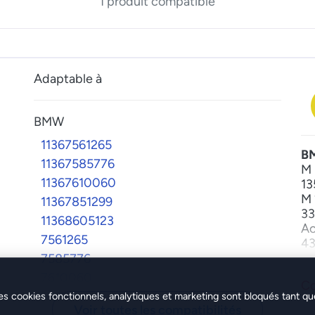
1 produit compatible
Adaptable à
BMW
11367561265
B
11367585776
M 
11367610060
13
M 
11367851299
33
11368605123
Ac
7561265
43
53
7585776
Ac
7610060
Co
64
7851299
es cookies fonctionnels, analytiques et marketing sont bloqués tant qu
65
Voir toutes les compatibilités