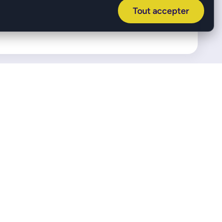
0i 12>15
Tout accepter
0i 08>15
0i 09>15
tiveHybryd 7 10>15
 xDrive 35i 10>17
 xDrive 35i 14>18
 xDrive 35i 10>18
 xDrive 50i 10>18
 ActiveHybrid 09>11
 xDrive 35i 08>19
 xDrive 50i 08>19
LIVRAISON EN 24/48H
UR
Partenaires transport
(délais non garantis)
ndes
 !