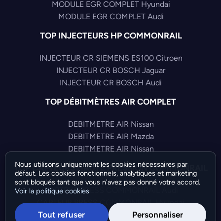
MODULE EGR COMPLET Hyundai
MODULE EGR COMPLET Audi
TOP INJECTEURS HP COMMONRAIL
INJECTEUR CR SIEMENS ES100 Citroen
INJECTEUR CR BOSCH Jaguar
INJECTEUR CR BOSCH Audi
TOP DÉBITMÈTRES AIR COMPLET
DEBITMETRE AIR Nissan
DEBITMETRE AIR Mazda
DEBITMETRE AIR Nissan
Nous utilisons uniquement les cookies nécessaires par
TOP CAPTEURS HAUTE PRESSION COMMONRAIL
défaut. Les cookies fonctionnels, analytiques et marketing
sont bloqués tant que vous n'avez pas donné votre accord.
CAPTEUR PRESS COMMONRAIL Audi
Voir la politique cookies
CAPTEUR PRESS COMMONRAIL Hyundai
Tout refuser
Personnaliser
CAPTEUR PRESS COMMONRAIL Volkswagen