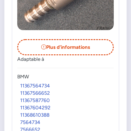
Plus d'informations
Adaptable à
BMW
11367564734
11367566652
11367587760
11367604292
11368610388
7564734
7566652