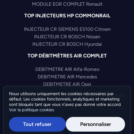
MODULE EGR COMPLET Renault
TOP INJECTEURS HP COMMONRAIL
INJECTEUR CR SIEMENS ES100 Citroen
INJECTEUR CR BOSCH Nissan
INJECTEUR CR BOSCH Hyundai
TOP DÉBITMÈTRES AIR COMPLET
DEBITMETRE AIR Alfa-Romeo
DEBITMETRE AIR Mercedes
DEBITMETRE AIR Opel
Nous utilisons uniquement les cookies nécessaires par
TOP CAPTEURS HAUTE PRESSION COMMONRAIL
défaut. Les cookies fonctionnels, analytiques et marketing
sont bloqués tant que vous n'avez pas donné votre accord.
CAPTEUR PRESS COMMONRAIL Citroen
Voir la politique cookies
CAPTEUR PRESS COMMONRAIL Mercedes
Tout refuser
Personnaliser
CAPTEUR PRESS COMMONRAIL Fiat