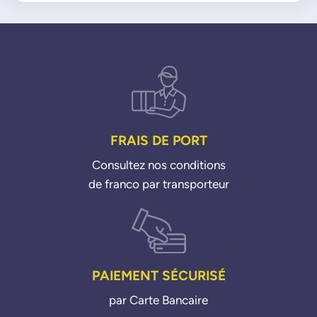
X5 xDrive 50i 10>18
X6 ActiveHybrid 09>11
X6 xDrive 35i 08>19
X6 xDrive 50i 08>19
FRAIS DE PORT
Consultez nos conditions
de franco par transporteur
PAIEMENT SÉCURISÉ
par Carte Bancaire