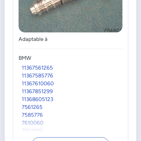
Adaptable à
BMW
11367561265
11367585776
11367610060
11367851299
11368605123
7561265
7585776
7610060
7851299
8605123