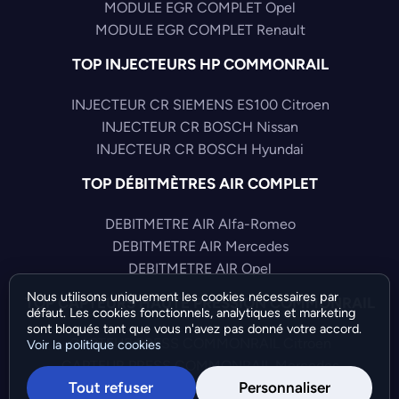
MODULE EGR COMPLET Opel
MODULE EGR COMPLET Renault
TOP INJECTEURS HP COMMONRAIL
INJECTEUR CR SIEMENS ES100 Citroen
INJECTEUR CR BOSCH Nissan
INJECTEUR CR BOSCH Hyundai
TOP DÉBITMÈTRES AIR COMPLET
DEBITMETRE AIR Alfa-Romeo
DEBITMETRE AIR Mercedes
DEBITMETRE AIR Opel
Nous utilisons uniquement les cookies nécessaires par
TOP CAPTEURS HAUTE PRESSION COMMONRAIL
défaut. Les cookies fonctionnels, analytiques et marketing
sont bloqués tant que vous n'avez pas donné votre accord.
CAPTEUR PRESS COMMONRAIL Citroen
Voir la politique cookies
CAPTEUR PRESS COMMONRAIL Mercedes
Tout refuser
Personnaliser
CAPTEUR PRESS COMMONRAIL Fiat