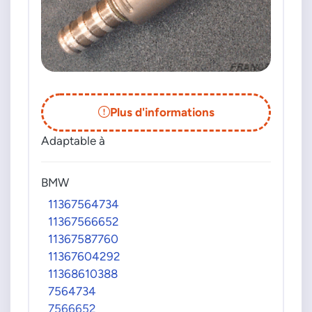
Plus d'informations
Adaptable à
BMW
11367564734
11367566652
11367587760
11367604292
11368610388
7564734
7566652