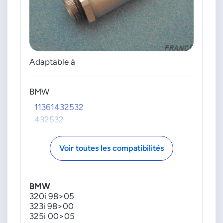
Adaptable à
BMW
11361432532
432532
Voir toutes les compatibilités
BMW
320i 98>05
323i 98>00
325i 00>05