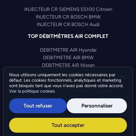
INJECTEUR CR SIEMENS ES100 Citroen
INJECTEUR CR BOSCH BMW
INJECTEUR CR BOSCH Audi
TOP DÉBITMÈTRES AIR COMPLET
DEBITMETRE AIR Hyundai
DEBITMETRE AIR BMW
DEBITMETRE AIR Nissan
Nous utilisons uniquement les cookies nécessaires par
TOP CAPTEURS HAUTE PRESSION COMMONRAIL
défaut. Les cookies fonctionnels, analytiques et marketing
sont bloqués tant que vous n'avez pas donné votre accord.
CAPTEUR PRESS COMMONRAIL Toyota
Voir la politique cookies
CAPTEUR PRESS COMMONRAIL Alfa-Romeo
Tout refuser
Personnaliser
CAPTEUR PRESS COMMONRAIL Citroen
©Bresch SAS - Copyright 2026 - Tous droits réservés -
Tout accepter
Préférences de cookies
-
Gérer mes cookies
Création :