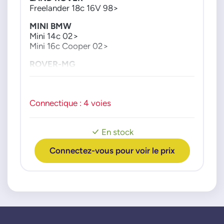
MHK100820
Freelander 18c 16V 98>
MINI BMW
Mini 14c 02>
Mini 16c Cooper 02>
ROVER-MG
211 214SI 216SI 45 75 ZR105 ZR120 ZS120
ZS180 ZT160 ZT190 MGF MGFT
Connectique : 4 voies
En stock
Connectez-vous pour voir le prix