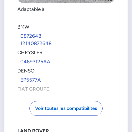
Adaptable à
BMW
0872648
12140872648
CHRYSLER
04693125AA
DENSO
EP5577A
FIAT GROUPE
K04693125AA
LAND_ROVER
Voir toutes les compatibilités
MHK100820L
ROVER
LAND ROVER