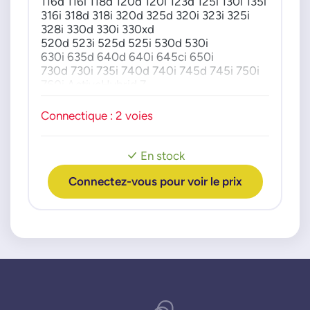
116d 116i 118d 120d 120i 123d 125i 130i 135i
316i 318d 318i 320d 325d 320i 323i 325i
328i 330d 330i 330xd
520d 523i 525d 525i 530d 530i
630i 635d 640d 640i 645ci 650i
730d 730i 735i 740d 740i 745d 745i 750i
760i ActiveHybrid 7
X1 X3 X4 X5 X6
Connectique : 2 voies
Z4
En stock
Connectez-vous pour voir le prix