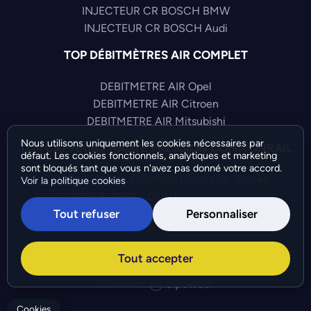
INJECTEUR CR BOSCH BMW
INJECTEUR CR BOSCH Audi
TOP DÉBITMÈTRES AIR COMPLET
DEBITMETRE AIR Opel
DEBITMETRE AIR Citroen
DEBITMETRE AIR Mitsubishi
Nous utilisons uniquement les cookies nécessaires par
TOP CAPTEURS HAUTE PRESSION COMMONRAIL
défaut. Les cookies fonctionnels, analytiques et marketing
sont bloqués tant que vous n'avez pas donné votre accord.
CAPTEUR PRESS COMMONRAIL Alfa-Romeo
Voir la politique cookies
CAPTEUR PRESS COMMONRAIL Iveco
Tout refuser
Personnaliser
CAPTEUR PRESS COMMONRAIL Audi
©Bresch SAS - Copyright 2026 - Tous droits réservés -
Tout accepter
Préférences de cookies
-
Gérer mes cookies
Création :
Cookies