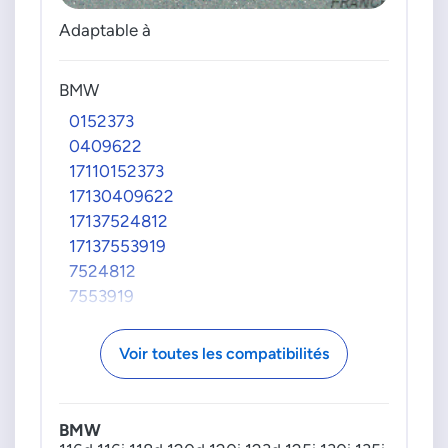
Adaptable à
BMW
0152373
0409622
17110152373
17130409622
17137524812
17137553919
7524812
7553919
Voir toutes les compatibilités
BMW