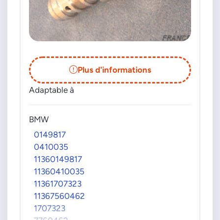
Plus d'informations
Adaptable à
BMW
0149817
0410035
11360149817
11360410035
11361707323
11367560462
1707323