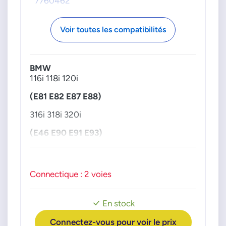
7760462
Voir toutes les compatibilités
BMW
116i 118i 120i
(E81 E82 E87 E88)
316i 318i 320i
(E46 E90 E91 E93)
520i 540i 545i 550i
(E60 E61)
Connectique : 2 voies
645i 650i (E63 E64)
En stock
735i 740i 745i 750i 760i (E65 E66 E67)
Connectez-vous pour voir le prix
X1 (E84)